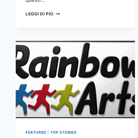
questi…
L’EPURAZIONE
LEGGI DI PIÙ
FIRMATA
GOOGLE
PLAY
STORE
FEATURED
|
TOP STORIES