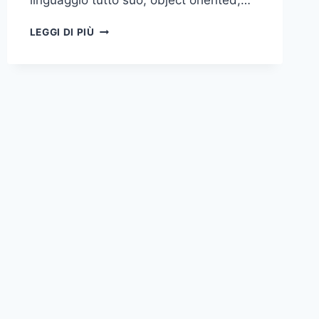
linguaggio tutto suo, object oriented,…
FLUTTER
LEGGI DI PIÙ
–
PRIMA
PUNTATA