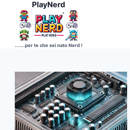
PlayNerd
Salta
al
contenuto
.......per te che sei nato Nerd !