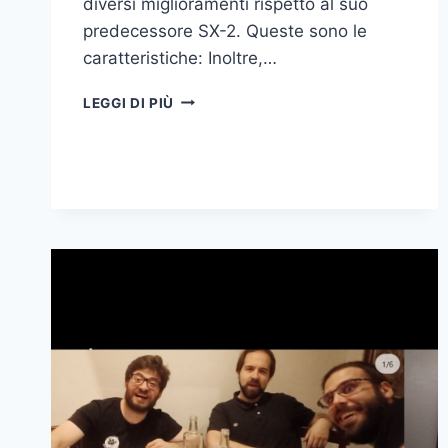
diversi miglioramenti rispetto al suo
predecessore SX-2. Queste sono le
caratteristiche: Inoltre,…
SX-
LEGGI DI PIÙ
E
E
SX-
LITE,
MODULI
MSX2+
FPGA