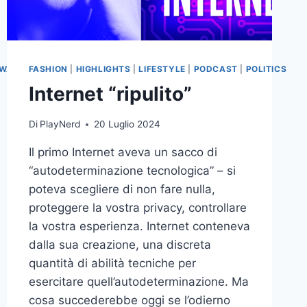
WARGAMES
FASHION
|
WORLD
|
HIGHLIGHTS
|
LIFESTYLE
|
PODCAST
|
POLITICS
Internet “ripulito”
Di
PlayNerd
20 Luglio 2024
Il primo Internet aveva un sacco di
“autodeterminazione tecnologica” – si
poteva scegliere di non fare nulla,
proteggere la vostra privacy, controllare
la vostra esperienza. Internet conteneva
dalla sua creazione, una discreta
quantità di abilità tecniche per
esercitare quell’autodeterminazione. Ma
cosa succederebbe oggi se l’odierno