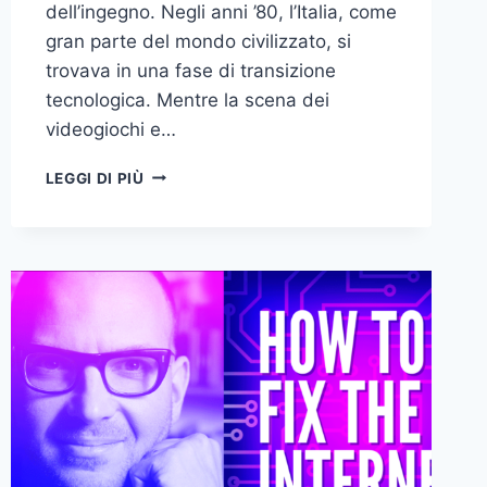
dell’ingegno. Negli anni ’80, l’Italia, come
gran parte del mondo civilizzato, si
trovava in una fase di transizione
tecnologica. Mentre la scena dei
videogiochi e…
PLAGIO
LEGGI DI PIÙ
DEI
VIDEOGIOCHI:
UNA
SVOLTA
LEGALE
HA
CAMBIATO
L’INDUSTRIA