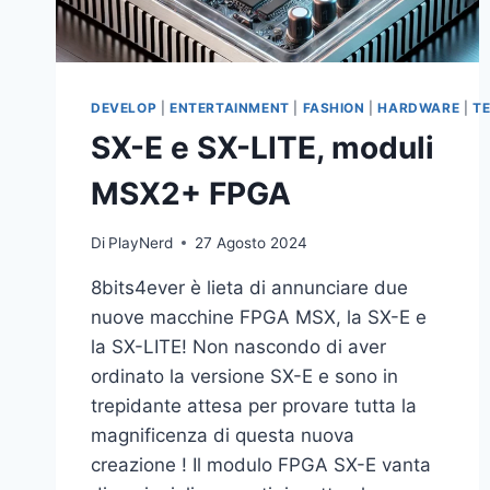
DEVELOP
|
ENTERTAINMENT
|
FASHION
|
HARDWARE
|
T
SX-E e SX-LITE, moduli
MSX2+ FPGA
Di
PlayNerd
27 Agosto 2024
8bits4ever è lieta di annunciare due
nuove macchine FPGA MSX, la SX-E e
la SX-LITE! Non nascondo di aver
ordinato la versione SX-E e sono in
trepidante attesa per provare tutta la
magnificenza di questa nuova
creazione ! Il modulo FPGA SX-E vanta